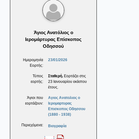
Άγιος Ανατόλιος ο
Ιερομάρτυρας Επίσκοπος
Οδησσού
Ημερομηνία
23/01/2026
Εορτής:
Τύπος
Σταθερή.
Εορτάζει στις
εορτής:
23 Ιανουαρίου εκάστου
έτους.
Άγιοι που
Αγιος Ανατολιος ο
εορτάζουν:
Ιερομαρτυρας
Επισκοπος Οδησσου
(1880 - 1938)
Περιεχόμενα:
Βιογραφία