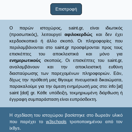
Επιστροφή
Ο παρών ιστοχώρος, saint.gr, είναι ιδιωτικός
(προσωπικός), λειτουργεί
αφιλοκερδώς
και δεν έχει
κερδοσκοπικό ή άλλο σκοπό. Οι πληροφορίες που
περιλαμβάνονται στο saint.gr προσφέρονται προς τους
επισκέπτες του αποκλειστικά και μόνο για
ενημερωτικούς
σκοπούς. Οι επισκέπτες του saint.gr,
αναλαμβάνουν και την αποκλειστική ευθύνη
διασταύρωσης των παρεχομένων πληροφοριών. Εάν,
δίχως την πρόθεσή μας θίγουμε πνευματικά δικαιώματα,
παρακαλούμε για την άμεση ενημέρωσή μας στο: info [at]
saint [dot] gr. Κάθε υπόδειξη, τεκμηριωμένη διόρθωση ή
έγγραφη συμπαράσταση είναι ευπρόσδεκτη.
Η σχεδίαση του ιστοχώρου βασίστηκε στο δωρεάν υλικό
που παρέχει το
w3schools
τροποποιημένου από τον
ix8ys.