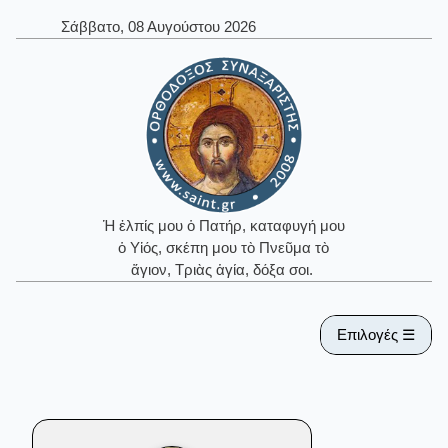
Σάββατο, 08 Αυγούστου 2026
Ἡ ἐλπίς μου ὁ Πατήρ, καταφυγή μου
ὁ Υἱός, σκέπη μου τὸ Πνεῦμα τὸ
ἅγιον, Τριὰς ἁγία, δόξα σοι.
Επιλογές ☰