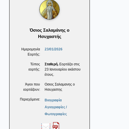
Όσιος Σαλαμάνης ο
Ησυχαστής
Ημερομηνία
23/01/2026
Εορτής:
Τύπος
Σταθερή.
Εορτάζει στις
εορτής:
23 Ιανουαρίου εκάστου
έτους.
Άγιοι που
Οσιος Σαλαμανης ο
εορτάζουν:
Ησυχαστης
Περιεχόμενα:
Βιογραφία
Αγιογραφίες /
Φωτογραφίες