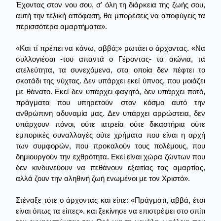
Έχοντας στον νου σου, σ' όλη τη διάρκεια της ζωής σου,
αυτή την τελική απόφαση, θα μπορέσεις να αποφύγεις τα
περισσότερα αμαρτήματα».
«Και τί πρέπει να κάνω, αββά;» ρωτάει ο άρχοντας. «Να
συλλογιέσαι -του απαντά ο Γέροντας- τα αιώνια, τα
ατελεύτητα, τα συνεχόμενα, στα οποία δεν πέφτει το
σκοτάδι της νύχτας. Δεν υπάρχει εκεί ύπνος, που μοιάζει
με θάνατο. Εκεί δεν υπάρχει φαγητό, δεν υπάρχει ποτό,
πράγματα που υπηρετούν στον κόσμο αυτό την
ανθρώπινη αδυναμία μας. Δεν υπάρχει αρρώστεια, δεν
υπάρχουν πόνοι, ούτε ιατρεία ούτε δικαστήρια ούτε
εμπορικές συναλλαγές ούτε χρήματα που είναι η αρχή
των συμφορών, που προκαλούν τους πολέμους, που
δημιουργούν την εχθρότητα. Εκεί είναι χώρα ζώντων που
δεν κινδυνεύουν να πεθάνουν εξαιτίας τας αμαρτίας,
αλλά ζουν την αληθινή ζωή ενωμένοι με τον Χριστό».
Στέναξε τότε ο άρχοντας και είπε: «Πράγματι, αββά, έτσι
είναι όπως τα είπες». και ξεκίνησε να επιστρέψει στο σπίτι