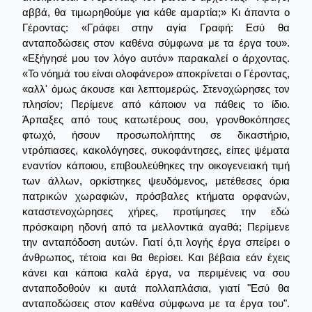
αββά, θα τιμωρηθούμε για κάθε αμαρτία;» Κι άπαντα ο
Γέροντας: «Γράφει στην αγία Γραφή: Εσύ θα
ανταποδώσεις στον καθένα σύμφωνα με τα έργα του».
«Εξήγησέ μου τον λόγο αυτόν» παρακαλεί ο άρχοντας.
«Το νόημά του είναι ολοφάνερο» αποκρίνεται ο Γέροντας,
«αλλ' όμως άκουσε και λεπτομερώς. Στενοχώρησες τον
πλησίον; Περίμενε από κάποιον να πάθεις το ίδιο.
Άρπαξες από τους κατωτέρους σου, γρονθοκόπησες
φτωχό, ήσουν προσωπολήπτης σε δικαστήριο,
ντρόπιασες, κακολόγησες, συκοφάντησες, είπες ψέματα
εναντίον κάποιου, επιβουλεύθηκες την οικογενειακή τιμή
των άλλων, ορκίστηκες ψευδόμενος, μετέθεσες όρια
πατρικών χωραφιών, πρόσβαλες κτήματα ορφανών,
καταστενοχώρησες χήρες, προτίμησες την εδώ
πρόσκαιρη ηδονή από τα μελλοντικά αγαθά; Περίμενε
την ανταπόδοση αυτών. Γιατί ό,τι λογής έργα σπείρει ο
άνθρωπος, τέτοια και θα θερίσει. Και βέβαια εάν έχεις
κάνει και κάποια καλά έργα, να περιμένεις να σου
ανταποδοθούν κι αυτά πολλαπλάσια, γιατί "Εσύ θα
ανταποδώσεις στον καθένα σύμφωνα με τα έργα του".