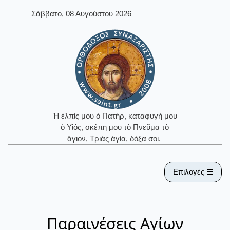
Σάββατο, 08 Αυγούστου 2026
Ἡ ἐλπίς μου ὁ Πατήρ, καταφυγή μου
ὁ Υἱός, σκέπη μου τὸ Πνεῦμα τὸ
ἅγιον, Τριὰς ἁγία, δόξα σοι.
Επιλογές ☰
Παραινέσεις Αγίων