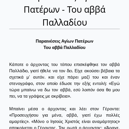
Πατέρων - Του αββά
Παλλαδίου
Παραινέσεις Αγίων Πατέρων
Του αββά Παλλαδίου
Κάποτε ο άρχοντας του τόπου επισκέφθηκε τον αββά
Παλλάδιο, γιατί ήθελε να τον δει. Είχε ακούσει βέβαια τα
σχετικά μ' αυτόν. και είχε πάρει μαζί του και έναν
στενογράφο, στον οποίο έδωσε την εξής εντολή: «Εγώ
τώρα μπαίνω να δω τον αββά, εσύ λοιπόν όσα θα μου
πει, να τα γράψεις με ακρίβεια».
Μπαίνει μέσα ο άρχοντας και λέει στον Γέροντα:
«Προσευχήσου για μένα, αββά, γιατί έχω πολλές
αμαρτίες». «Μόνο ο Ιησούς Χριστός είναι αναμάρτητος»
αποκρίνεται ο Γέροντας. Τον ρωτά ο άρχοντας: «Άραγε,