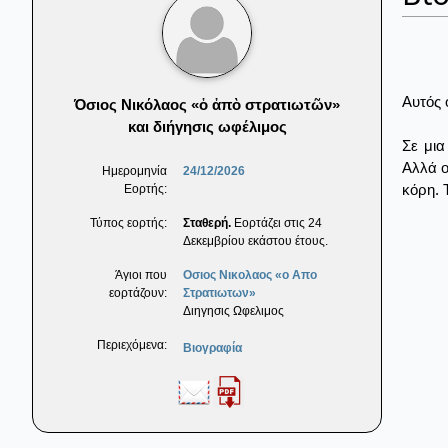
Αυτός 
Όσιος Νικόλαος «ὁ ἀπὸ στρατιωτῶν»
και διήγησις ωφέλιμος
Σε μια
Αλλά ο
Ημερομηνία
24/12/2026
κόρη. 
Εορτής:
Τύπος εορτής:
Σταθερή.
Εορτάζει στις 24
Δεκεμβρίου εκάστου έτους.
Άγιοι που
Οσιος Νικολαος «ο Απο
εορτάζουν:
Στρατιωτων»
Διηγησις Ωφελιμος
Περιεχόμενα:
Βιογραφία