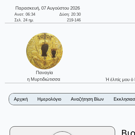
Παρασκευή, 07 Αυγούστου 2026
Ανατ: 06:34
Δύση: 20:30
Σελ. 24 ημ.
219-146
Παναγία
η Μυρτιδιώτισσα
Ἡ ἐλπίς μου ὁ
Αρχική
Ημερολόγιο
Αναζήτηση Βίων
Εκκλησιασ
Βι