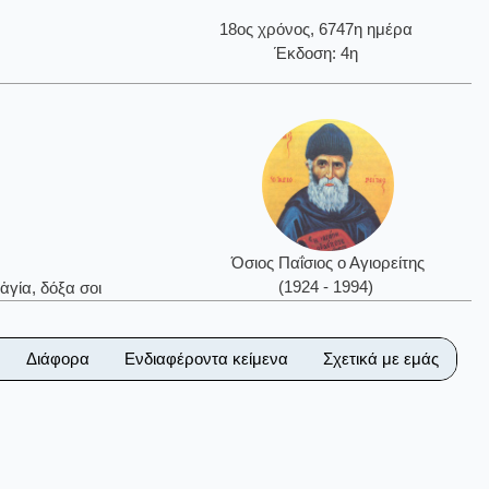
18ος χρόνος, 6747η ημέρα
Έκδοση: 4η
Όσιος Παΐσιος ο Αγιορείτης
(1924 - 1994)
ἁγία, δόξα σοι
Διάφορα
Ενδιαφέροντα κείμενα
Σχετικά με εμάς