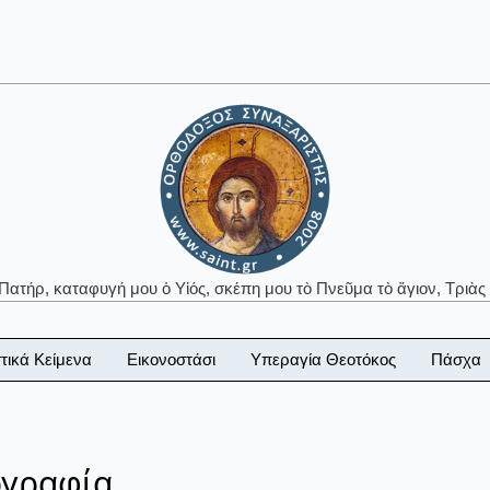
 Πατήρ, καταφυγή μου ὁ Υἱός, σκέπη μου τὸ Πνεῦμα τὸ ἅγιον, Τριὰς 
τικά Κείμενα
Εικονοστάσι
Υπεραγία Θεοτόκος
Πάσχα
ογραφία