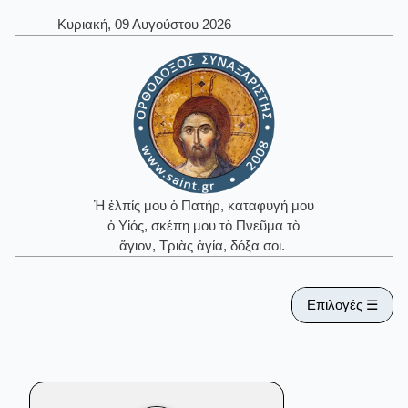
Κυριακή, 09 Αυγούστου 2026
Ἡ ἐλπίς μου ὁ Πατήρ, καταφυγή μου
ὁ Υἱός, σκέπη μου τὸ Πνεῦμα τὸ
ἅγιον, Τριὰς ἁγία, δόξα σοι.
Επιλογές ☰