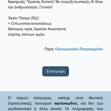
διακήρυξις “Χριστὸς Ἀνέστη” θὰ ἐνεργῇ σωστικῶς δι’ ὅλην
τὴν ἀνθρωπότητα. Γένοιτο!
Ἅγιον Πάσχα 2012
+ Ὁ Κωνσταντινουπόλεως
διάπυρος πρὸς Χριστὸν Ἀναστάντα
εὐχέτης πάντων ὑμῶν
Πηγή:
Οἰκουμενικόν Πατριαρχεῖον
Επιστροφή
Ο παρών ιστοχώρος, saint.gr, είναι ιδιωτικός
(προσωπικός), λειτουργεί
αφιλοκερδώς
και δεν έχει
κερδοσκοπικό ή άλλο σκοπό. Οι πληροφορίες που