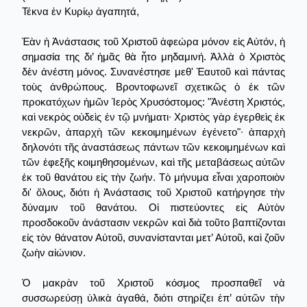
Τέκνα ἐν Κυρίῳ ἀγαπητά,
Ἐὰν ἡ Ἀνάστασις τοῦ Χριστοῦ ἀφεώρα μόνον εἰς Αὐτόν, ἡ
σημασία της δι’ ἡμᾶς θὰ ἦτο μηδαμινή. Ἀλλὰ ὁ Χριστὸς
δὲν ἀνέστη μόνος. Συνανέστησε μεθ' Ἑαυτοῦ καὶ πάντας
τοὺς ἀνθρώπους. Βροντοφωνεῖ σχετικῶς ὁ ἐκ τῶν
προκατόχων ἡμῶν Ἱερὸς Χρυσόστομος: "Ἀνέστη Χριστός,
καὶ νεκρὸς οὐδεὶς ἐν τῷ μνήματι∙ Χριστὸς γὰρ ἐγερθεὶς ἐκ
νεκρῶν, ἀπαρχὴ τῶν κεκοιμημένων ἐγένετο"∙ ἀπαρχὴ
δηλονότι τῆς ἀναστάσεως πάντων τῶν κεκοιμημένων καὶ
τῶν ἐφεξῆς κοιμηθησομένων, καὶ τῆς μεταβάσεως αὐτῶν
ἐκ τοῦ θανάτου εἰς τὴν ζωήν. Τὸ μήνυμα εἶναι χαροποιὸν
δι' ὅλους, διότι ἡ Ἀνάστασις τοῦ Χριστοῦ κατήργησε τὴν
δύναμιν τοῦ θανάτου. Οἱ πιστεύοντες εἰς Αὐτὸν
προσδοκοῦν ἀνάστασιν νεκρῶν καὶ διὰ τοῦτο βαπτίζονται
εἰς τὸν θάνατον Αὐτοῦ, συνανίστανται μετ’ Αὐτοῦ, καὶ ζοῦν
ζωὴν αἰώνιον.
Ὁ μακρὰν τοῦ Χριστοῦ κόσμος προσπαθεῖ νὰ
συσσωρεύσῃ ὑλικὰ ἀγαθά, διότι στηρίζει ἐπ’ αὐτῶν τὴν