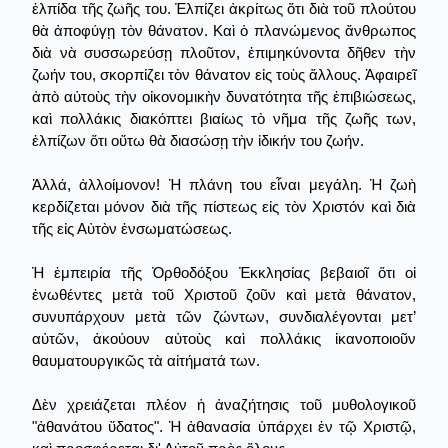
ἐλπίδα τῆς ζωῆς του. Ἐλπίζει ἀκρίτως ὅτι διὰ τοῦ πλούτου
θὰ ἀποφύγῃ τὸν θάνατον. Καὶ ὁ πλανώμενος ἄνθρωπος
διὰ νὰ συσσωρεύσῃ πλοῦτον, ἐπιμηκύνοντα δῆθεν τὴν
ζωήν του, σκορπίζει τὸν θάνατον εἰς τοὺς ἄλλους. Ἀφαιρεῖ
ἀπὸ αὐτοὺς τὴν οἰκονομικὴν δυνατότητα τῆς ἐπιβιώσεως,
καὶ πολλάκις διακόπτει βιαίως τὸ νῆμα τῆς ζωῆς των,
ἐλπίζων ὅτι οὕτω θὰ διασώσῃ τὴν ἰδικήν του ζωήν.
Ἀλλά, ἀλλοίμονον! Ἡ πλάνη του εἶναι μεγάλη. Ἡ ζωὴ
κερδίζεται μόνον διὰ τῆς πίστεως εἰς τὸν Χριστόν καὶ διὰ
τῆς εἰς Αὐτὸν ἐνσωματώσεως.
Ἡ ἐμπειρία τῆς Ὀρθοδόξου Ἐκκλησίας βεβαιοῖ ὅτι οἱ
ἑνωθέντες μετὰ τοῦ Χριστοῦ ζοῦν καὶ μετὰ θάνατον,
συνυπάρχουν μετὰ τῶν ζώντων, συνδιαλέγονται μετ’
αὐτῶν, ἀκούουν αὐτοὺς καὶ πολλάκις ἱκανοποιοῦν
θαυματουργικῶς τὰ αἰτήματά των.
Δὲν χρειάζεται πλέον ἡ ἀναζήτησις τοῦ μυθολογικοῦ
"ἀθανάτου ὕδατος". Ἡ ἀθανασία ὑπάρχει ἐν τῷ Χριστῷ,