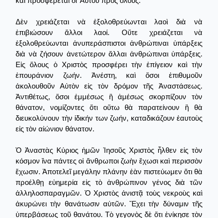
καὶ προσφέρεται δι' Αὐτοῦ πρὸς ὅλους.
Δὲν χρειάζεται νὰ ἐξολοθρεύωνται λαοὶ διὰ νὰ
ἐπιβιώσουν ἄλλοι λαοί. Οὔτε χρειάζεται νὰ
ἐξολοθρεύωνται ἀνυπεράσπιστοι ἀνθρώπιναι ὑπάρξεις
διὰ νὰ ζήσουν ἀνετώτερον ἄλλαι ἀνθρώπιναι ὑπάρξεις.
Εἰς ὅλους ὁ Χριστὸς προσφέρει τὴν ἐπίγειον καὶ τὴν
ἐπουράνιον ζωήν. Ἀνέστη, καὶ ὅσοι ἐπιθυμοῦν
ἀκολουθοῦν Αὐτὸν εἰς τὸν δρόμον τῆς Ἀναστάσεως.
Ἀντιθέτως, ὅσοι ἐμμέσως ἢ ἀμέσως σκορπίζουν τὸν
θάνατον, νομίζοντες ὅτι οὕτω θὰ παρατείνουν ἢ θὰ
διευκολύνουν τὴν ἰδικήν των ζωήν, καταδικάζουν ἑαυτοὺς
εἰς τὸν αἰώνιον θάνατον.
Ὁ Ἀναστὰς Κύριος ἡμῶν Ἰησοῦς Χριστὸς ἦλθεν εἰς τὸν
κόσμον ἵνα πάντες οἱ ἄνθρωποι ζωὴν ἔχωσι καὶ περισσὸν
ἔχωσιν. Ἀποτελεῖ μεγάλην πλάνην ἐὰν πιστεύωμεν ὅτι θὰ
προέλθῃ εὐημερία εἰς τὸ ἀνθρώπινον γένος διὰ τῶν
ἀλληλοσπαραγμῶν. Ὁ Χριστὸς ἀνιστᾷ τοὺς νεκροὺς καὶ
ἀκυρώνει τὴν θανάτωσιν αὐτῶν. Ἔχει τὴν δύναμιν τῆς
ὑπερβάσεως τοῦ θανάτου. Τὸ γεγονὸς δὲ ὅτι ἐνίκησε τὸν