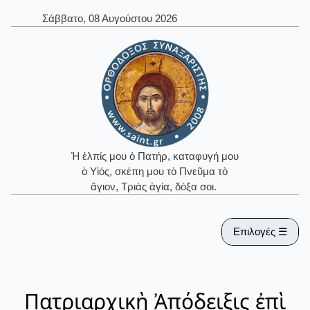
Σάββατο, 08 Αυγούστου 2026
Ἡ ἐλπίς μου ὁ Πατήρ, καταφυγή μου
ὁ Υἱός, σκέπη μου τὸ Πνεῦμα τὸ
ἅγιον, Τριὰς ἁγία, δόξα σοι.
Επιλογές ☰
Πατριαρχικὴ Ἀπόδειξις ἐπὶ