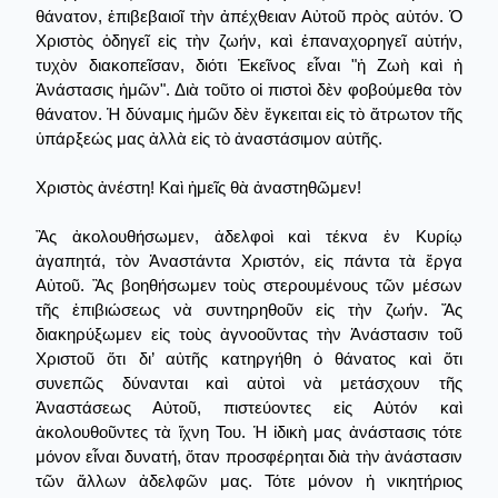
θάνατον, ἐπιβεβαιοῖ τὴν ἀπέχθειαν Αὐτοῦ πρὸς αὐτόν. Ὁ
Χριστὸς ὁδηγεῖ εἰς τὴν ζωήν, καὶ ἐπαναχορηγεῖ αὐτήν,
τυχὸν διακοπεῖσαν, διότι Ἐκεῖνος εἶναι "ἡ Ζωὴ καὶ ἡ
Ἀνάστασις ἡμῶν". Διὰ τοῦτο οἱ πιστοὶ δὲν φοβούμεθα τὸν
θάνατον. Ἡ δύναμις ἡμῶν δὲν ἔγκειται εἰς τὸ ἄτρωτον τῆς
ὑπάρξεώς μας ἀλλὰ εἰς τὸ ἀναστάσιμον αὐτῆς.
Χριστὸς ἀνέστη! Καὶ ἡμεῖς θὰ ἀναστηθῶμεν!
Ἂς ἀκολουθήσωμεν, ἀδελφοὶ καὶ τέκνα ἐν Κυρίῳ
ἀγαπητά, τὸν Ἀναστάντα Χριστόν, εἰς πάντα τὰ ἔργα
Αὐτοῦ. Ἂς βοηθήσωμεν τοὺς στερουμένους τῶν μέσων
τῆς ἐπιβιώσεως νὰ συντηρηθοῦν εἰς τὴν ζωήν. Ἄς
διακηρύξωμεν εἰς τοὺς ἀγνοοῦντας τὴν Ἀνάστασιν τοῦ
Χριστοῦ ὅτι δι’ αὐτῆς κατηργήθη ὁ θάνατος καὶ ὅτι
συνεπῶς δύνανται καὶ αὐτοὶ νὰ μετάσχουν τῆς
Ἀναστάσεως Αὐτοῦ, πιστεύοντες εἰς Αὐτόν καὶ
ἀκολουθοῦντες τὰ ἴχνη Του. Ἡ ἰδικὴ μας ἀνάστασις τότε
μόνον εἶναι δυνατή, ὅταν προσφέρηται διὰ τὴν ἀνάστασιν
τῶν ἄλλων ἀδελφῶν μας. Τότε μόνον ἡ νικητήριος