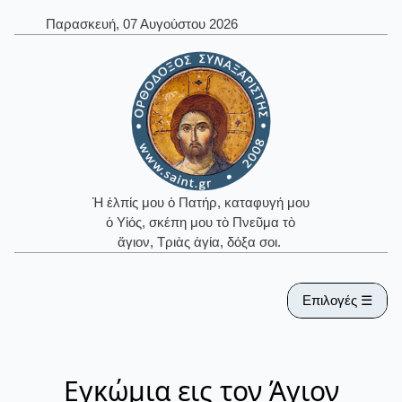
Παρασκευή, 07 Αυγούστου 2026
Ἡ ἐλπίς μου ὁ Πατήρ, καταφυγή μου
ὁ Υἱός, σκέπη μου τὸ Πνεῦμα τὸ
ἅγιον, Τριὰς ἁγία, δόξα σοι.
Επιλογές ☰
Εγκώμια εις τον Άγιον