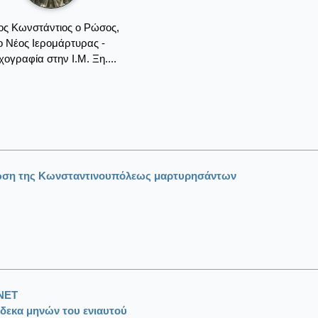
ος Κωνστάντιος ο Ρώσος,
ο Νέος Ιερομάρτυρας -
χογραφία στην Ι.Μ. Ξη....
λωση της Κωνσταντινουπόλεως μαρτυρησάντων
ΝΕΤ
δεκα μηνών του ενιαυτού