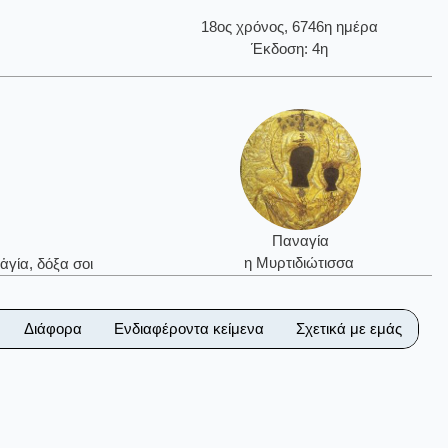
18ος χρόνος, 6746η ημέρα
Έκδοση: 4η
Παναγία
η Μυρτιδιώτισσα
ἁγία, δόξα σοι
Διάφορα
Ενδιαφέροντα κείμενα
Σχετικά με εμάς