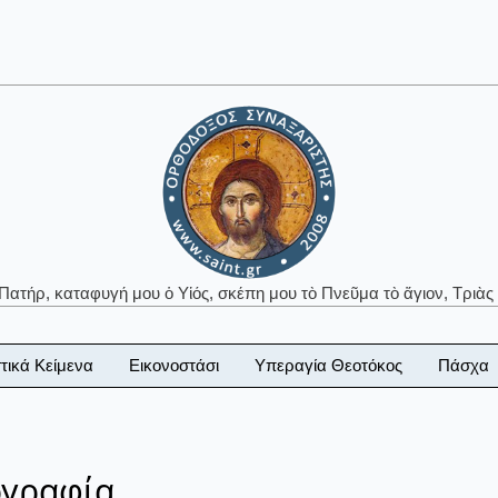
 Πατήρ, καταφυγή μου ὁ Υἱός, σκέπη μου τὸ Πνεῦμα τὸ ἅγιον, Τριὰς 
τικά Κείμενα
Εικονοστάσι
Υπεραγία Θεοτόκος
Πάσχα
ογραφία