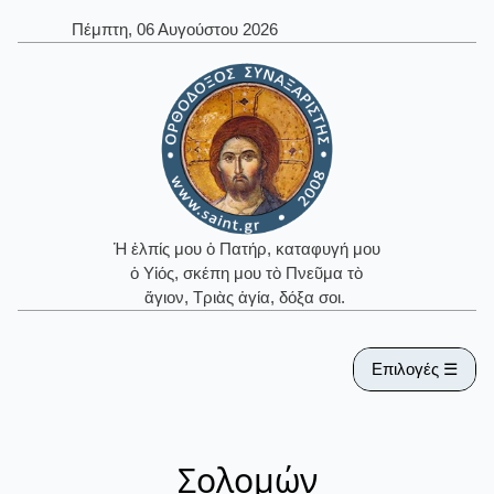
Πέμπτη, 06 Αυγούστου 2026
Ἡ ἐλπίς μου ὁ Πατήρ, καταφυγή μου
ὁ Υἱός, σκέπη μου τὸ Πνεῦμα τὸ
ἅγιον, Τριὰς ἁγία, δόξα σοι.
Επιλογές ☰
Σολομών