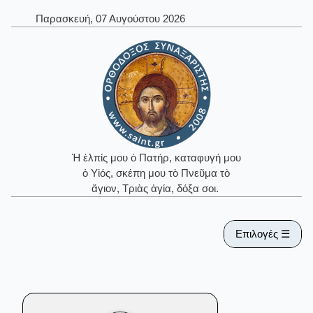
Παρασκευή, 07 Αυγούστου 2026
Ἡ ἐλπίς μου ὁ Πατήρ, καταφυγή μου
ὁ Υἱός, σκέπη μου τὸ Πνεῦμα τὸ
ἅγιον, Τριὰς ἁγία, δόξα σοι.
Επιλογές ☰