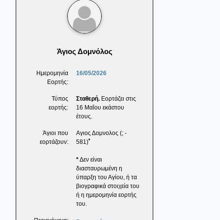
Άγιος Δομνόλος
Ημερομηνία
16/05/2026
Εορτής:
Τύπος
Σταθερή.
Εορτάζει στις
εορτής:
16 Μαΐου εκάστου
έτους.
Άγιοι που
Αγιος Δομνολος (; -
*
εορτάζουν:
581)
*
Δεν είναι
διασταυρωμένη η
ύπαρξη του Αγίου, ή τα
βιογραφικά στοιχεία του
ή η ημερομηνία εορτής
του.