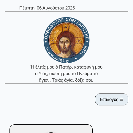
Πέμπτη, 06 Αυγούστου 2026
Ἡ ἐλπίς μου ὁ Πατήρ, καταφυγή μου
ὁ Υἱός, σκέπη μου τὸ Πνεῦμα τὸ
ἅγιον, Τριὰς ἁγία, δόξα σοι.
Επιλογές ☰