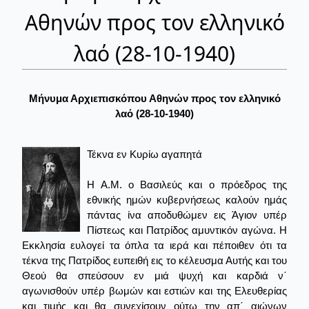
Αθηνών προς τον ελληνικό
λαό (28-10-1940)
Μήνυμα Αρχιεπισκόπου Αθηνών προς τον ελληνικό
λαό (28-10-1940)
Τέκνα εν Κυρίω αγαπητά
Η Α.Μ. ο Βασιλεύς και ο πρόεδρος της
εθνικής ημών κυβερνήσεως καλούν ημάς
πάντας ίνα αποδυθώμεν εις Άγιον υπέρ
Πίστεως και Πατρίδος αμυντικόν αγώνα. Η
Εκκλησία ευλογεί τα όπλα τα ιερά και πέποιθεν ότι τα
τέκνα της Πατρίδος ευπειθή εις το κέλευσμα Αυτής και του
Θεού θα σπεύσουν εν μιά ψυχή και καρδιά ν΄
αγωνισθούν υπέρ βωμών και εστιών και της Ελευθερίας
και τιμής και θα συνεχίσουν ούτω την απ΄ αιώνων