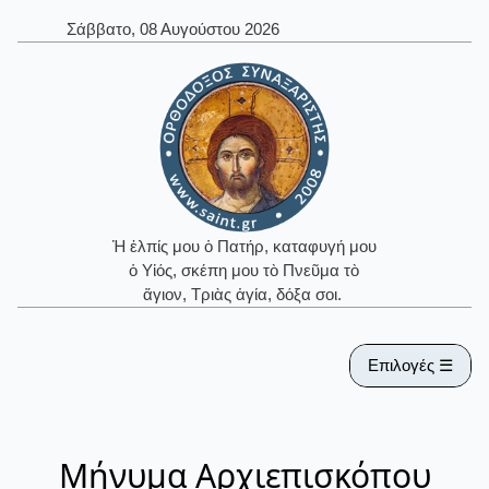
Σάββατο, 08 Αυγούστου 2026
Ἡ ἐλπίς μου ὁ Πατήρ, καταφυγή μου
ὁ Υἱός, σκέπη μου τὸ Πνεῦμα τὸ
ἅγιον, Τριὰς ἁγία, δόξα σοι.
Επιλογές ☰
Μήνυμα Αρχιεπισκόπου