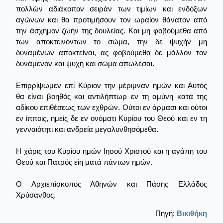
πολλών αδιάκοπον σειράν των τιμίων και ενδόξων
αγώνων και θα προτιμήσουν τον ωραίον θάνατον από
την άσχημον ζωήν της δουλείας. Και μη φοβούμεθα από
των αποκτεινόντων το σώμα, την δε ψυχήν μη
δυναμένων αποκτείναι, ας φοβούμεθα δε μάλλον τον
δυνάμενον και ψυχή και σώμα απωλέσαι.
Επιρρίψωμεν επί Κύριον την μέριμναν ημών και Αυτός
θα είναι βοηθός και αντιλήπτωρ εν τη αμύνη κατά της
αδίκου επιθέσεως των εχθρών. Ούτοι εν άρμασι και ούτοι
εν ίπποις, ημείς δε εν ονόματι Κυρίου του Θεού και εν τη
γενναιότητι και ανδρεία μεγαλυνθησόμεθα.
Η χάρις του Κυρίου ημών Ιησού Χριστού και η αγάπη του
Θεού και Πατρός είη ματά πάντων ημών.
Ο Αρχιεπίσκοπος Αθηνών και Πάσης Ελλάδος
Χρύσανθος.
Πηγή:
Βικιθήκη