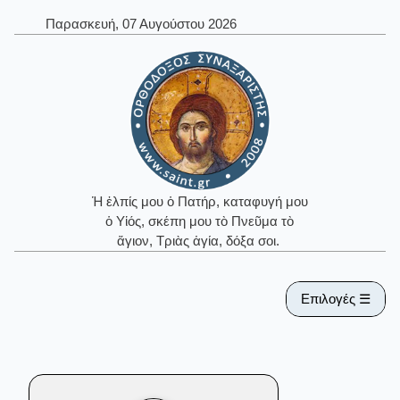
Παρασκευή, 07 Αυγούστου 2026
Ἡ ἐλπίς μου ὁ Πατήρ, καταφυγή μου
ὁ Υἱός, σκέπη μου τὸ Πνεῦμα τὸ
ἅγιον, Τριὰς ἁγία, δόξα σοι.
Επιλογές ☰