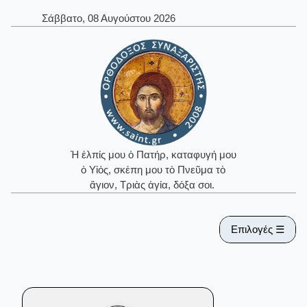
Σάββατο, 08 Αυγούστου 2026
Ἡ ἐλπίς μου ὁ Πατήρ, καταφυγή μου
ὁ Υἱός, σκέπη μου τὸ Πνεῦμα τὸ
ἅγιον, Τριὰς ἁγία, δόξα σοι.
Επιλογές ☰