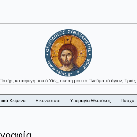
 Πατήρ, καταφυγή μου ὁ Υἱός, σκέπη μου τὸ Πνεῦμα τὸ ἅγιον, Τριὰς 
τικά Κείμενα
Εικονοστάσι
Υπεραγία Θεοτόκος
Πάσχα
ογραφία