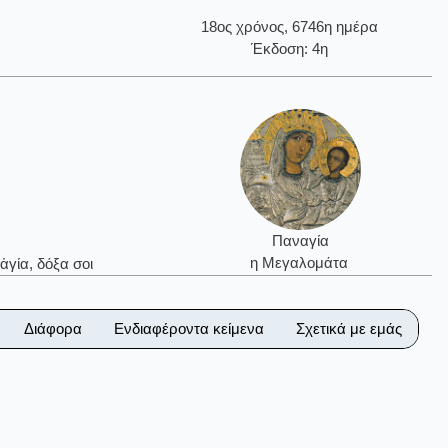
18ος χρόνος, 6746η ημέρα
Έκδοση: 4η
Παναγία
η Μεγαλομάτα
ἁγία, δόξα σοι
Διάφορα
Ενδιαφέροντα κείμενα
Σχετικά με εμάς