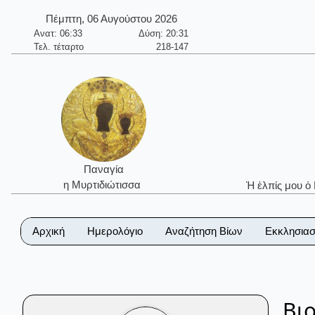
Πέμπτη, 06 Αυγούστου 2026
Ανατ: 06:33
Δύση: 20:31
Τελ. τέταρτο
218-147
Παναγία
η Μυρτιδιώτισσα
Ἡ ἐλπίς μου ὁ
Αρχική
Ημερολόγιο
Αναζήτηση Βίων
Εκκλησιασ
Βι