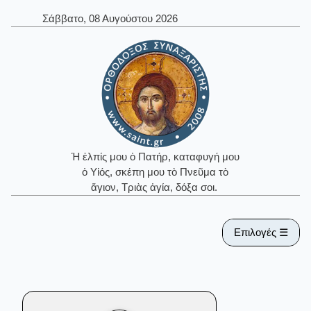
Σάββατο, 08 Αυγούστου 2026
Ἡ ἐλπίς μου ὁ Πατήρ, καταφυγή μου
ὁ Υἱός, σκέπη μου τὸ Πνεῦμα τὸ
ἅγιον, Τριὰς ἁγία, δόξα σοι.
Επιλογές ☰