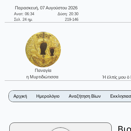
Παρασκευή, 07 Αυγούστου 2026
Ανατ: 06:34
Δύση: 20:30
Σελ. 24 ημ.
219-146
Παναγία
η Μυρτιδιώτισσα
Ἡ ἐλπίς μου ὁ
Αρχική
Ημερολόγιο
Αναζήτηση Βίων
Εκκλησιασ
Βι