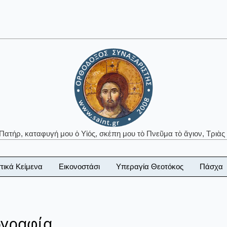
 Πατήρ, καταφυγή μου ὁ Υἱός, σκέπη μου τὸ Πνεῦμα τὸ ἅγιον, Τριὰς 
τικά Κείμενα
Εικονοστάσι
Υπεραγία Θεοτόκος
Πάσχα
ογραφία