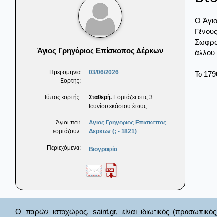
Ο Άγιο
Γένους
Σωφρον
Άγιος Γρηγόριος Επίσκοπος Δέρκων
άλλου 
Ημερομηνία
03/06/2026
Το 179
Εορτής:
Τύπος εορτής:
Σταθερή.
Εορτάζει στις 3
Ιουνίου εκάστου έτους.
Άγιοι που
Αγιος Γρηγοριος Επισκοπος
εορτάζουν:
Δερκων (; - 1821)
Περιεχόμενα:
Βιογραφία
Ο παρών ιστοχώρος, saint.gr, είναι ιδιωτικός (προσωπικός