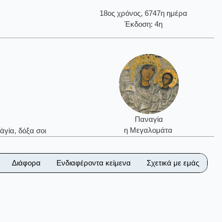
18ος χρόνος, 6747η ημέρα
Έκδοση: 4η
Παναγία
η Μεγαλομάτα
ἁγία, δόξα σοι
Διάφορα
Ενδιαφέροντα κείμενα
Σχετικά με εμάς