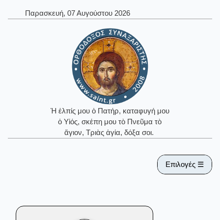
Παρασκευή, 07 Αυγούστου 2026
Ἡ ἐλπίς μου ὁ Πατήρ, καταφυγή μου
ὁ Υἱός, σκέπη μου τὸ Πνεῦμα τὸ
ἅγιον, Τριὰς ἁγία, δόξα σοι.
Επιλογές ☰