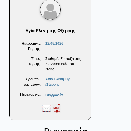
Αγία Ελένη της Ωξέρρης
Ημερομηνία
22/05/2026
Εορτής:
Τύπος
Σταθερή.
Εορτάζει στις
εορτής:
22 Μαΐου εκάστου
έτους.
Άγιοι που
Αγια Ελενη Της
εορτάζουν:
Ωξερρης
Περιεχόμενα:
Βιογραφία