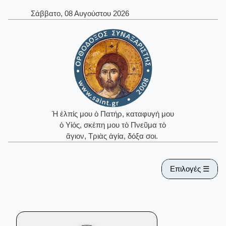
Σάββατο, 08 Αυγούστου 2026
Ἡ ἐλπίς μου ὁ Πατήρ, καταφυγή μου
ὁ Υἱός, σκέπη μου τὸ Πνεῦμα τὸ
ἅγιον, Τριὰς ἁγία, δόξα σοι.
Επιλογές ☰