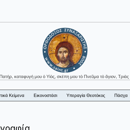
 Πατήρ, καταφυγή μου ὁ Υἱός, σκέπη μου τὸ Πνεῦμα τὸ ἅγιον, Τριὰς 
τικά Κείμενα
Εικονοστάσι
Υπεραγία Θεοτόκος
Πάσχα
ογραφία