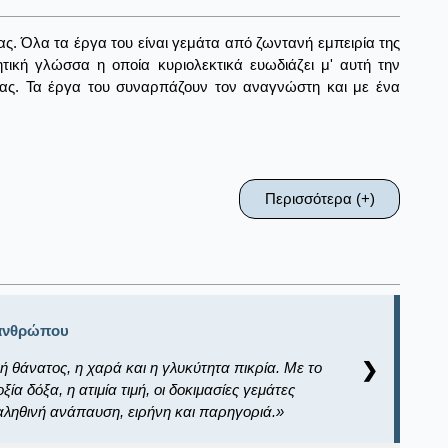
ς. Όλα τα έργα του είναι γεμάτα από ζωντανή εμπειρία της
τική γλώσσα η οποία κυριολεκτικά ευωδιάζει μ' αυτή την
σίας. Τα έργα του συναρπάζουν τον αναγνώστη και με ένα
Περισσότερα (+)
 ανθρώπου
ή θάνατος, η χαρά και η γλυκύτητα πικρία. Με το
❯
ία δόξα, η ατιμία τιμή, οι δοκιμασίες γεμάτες
αληθινή ανάπαυση, ειρήνη και παρηγοριά.