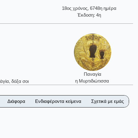
18ος χρόνος, 6748η ημέρα
Έκδοση: 4η
Παναγία
η Μυρτιδιώτισσα
ἁγία, δόξα σοι
Διάφορα
Ενδιαφέροντα κείμενα
Σχετικά με εμάς