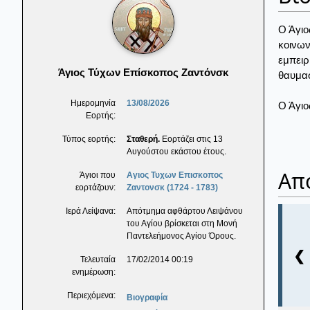
Ο Άγιο
κοινων
εμπειρ
Άγιος Τύχων Επίσκοπος Ζαντόνσκ
θαυμασ
Ημερομηνία
13/08/2026
Ο Άγιο
Εορτής:
Τύπος εορτής:
Σταθερή.
Εορτάζει στις 13
Αυγούστου εκάστου έτους.
Απ
Άγιοι που
Αγιος Τυχων Επισκοπος
εορτάζουν:
Ζαντονσκ (1724 - 1783)
Ιερά Λείψανα:
Απότμημα αφθάρτου Λειψάνου
του Αγίου βρίσκεται στη Μονή
Παντελεήμονος Αγίου Όρους.
❮
Τελευταία
17/02/2014 00:19
ενημέρωση:
Περιεχόμενα:
Βιογραφία