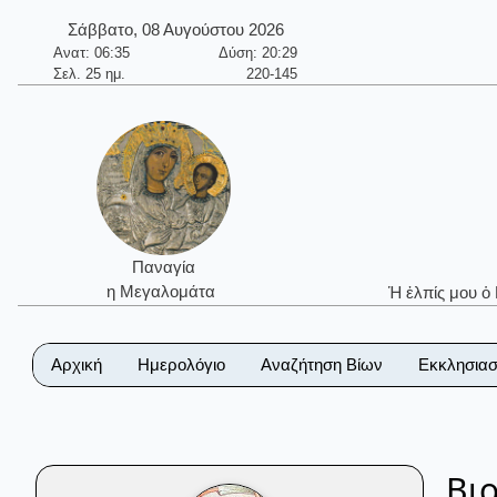
Σάββατο, 08 Αυγούστου 2026
Ανατ: 06:35
Δύση: 20:29
Σελ. 25 ημ.
220-145
Παναγία
η Μεγαλομάτα
Ἡ ἐλπίς μου ὁ
Αρχική
Ημερολόγιο
Αναζήτηση Βίων
Εκκλησιασ
Βι