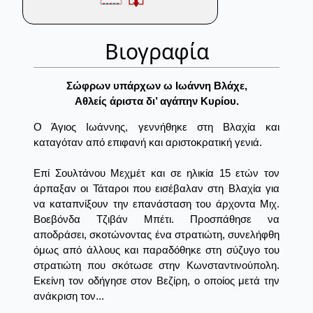
Βιογραφία
Σώφρων υπάρχων ω Iωάννη Bλάχε,
Aθλείς άριστα δι’ αγάπην Kυρίου.
Ο Άγιος Ιωάννης, γεννήθηκε στη Βλαχία και
καταγόταν από επιφανή και αριστοκρατική γενιά.
Επί Σουλτάνου Μεχμέτ και σε ηλικία 15 ετών τον
άρπαξαν οι Τάταροι που εισέβαλαν στη Βλαχία για
να καταπνίξουν την επανάσταση του άρχοντα Μιχ.
Βοεβόνδα Τζιβάν Μπέτι. Προσπάθησε να
αποδράσει, σκοτώνοντας ένα στρατιώτη, συνελήφθη
όμως από άλλους και παραδόθηκε στη σύζυγο του
στρατιώτη που σκότωσε στην Κωνσταντινούπολη.
Εκείνη τον οδήγησε στον Βεζίρη, ο οποίος μετά την
ανάκριση τον...