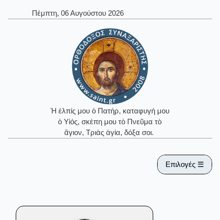
Πέμπτη, 06 Αυγούστου 2026
Ἡ ἐλπίς μου ὁ Πατήρ, καταφυγή μου
ὁ Υἱός, σκέπη μου τὸ Πνεῦμα τὸ
ἅγιον, Τριὰς ἁγία, δόξα σοι.
Επιλογές ☰