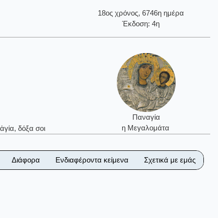
18ος χρόνος, 6746η ημέρα
Έκδοση: 4η
Παναγία
η Μεγαλομάτα
ἁγία, δόξα σοι
Διάφορα
Ενδιαφέροντα κείμενα
Σχετικά με εμάς