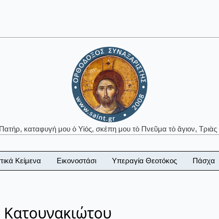
 Πατήρ, καταφυγή μου ὁ Υἱός, σκέπη μου τὸ Πνεῦμα τὸ ἅγιον, Τριὰς 
τικά Κείμενα
Εικονοστάσι
Υπεραγία Θεοτόκος
Πάσχα
υ Κατουνακιώτου