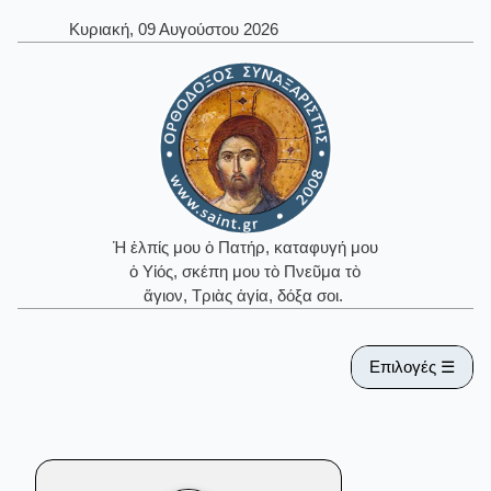
Κυριακή, 09 Αυγούστου 2026
Ἡ ἐλπίς μου ὁ Πατήρ, καταφυγή μου
ὁ Υἱός, σκέπη μου τὸ Πνεῦμα τὸ
ἅγιον, Τριὰς ἁγία, δόξα σοι.
Επιλογές ☰