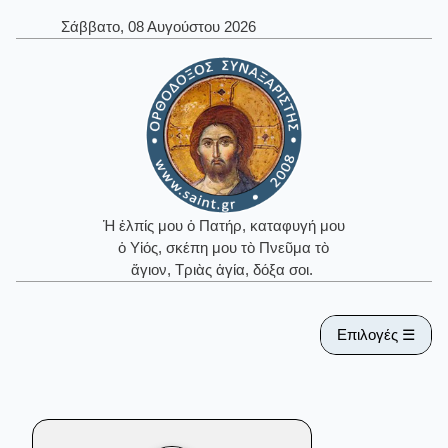
Σάββατο, 08 Αυγούστου 2026
Ἡ ἐλπίς μου ὁ Πατήρ, καταφυγή μου
ὁ Υἱός, σκέπη μου τὸ Πνεῦμα τὸ
ἅγιον, Τριὰς ἁγία, δόξα σοι.
Επιλογές ☰