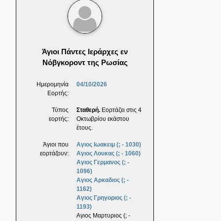
Άγιοι Πάντες Ιεράρχες εν
Νόβγκοροντ της Ρωσίας
Ημερομηνία
04/10/2026
Εορτής:
Τύπος
Σταθερή.
Εορτάζει στις 4
εορτής:
Οκτωβρίου εκάστου
έτους.
Άγιοι που
Αγιος Ιωακειμ (; - 1030)
εορτάζουν:
Αγιος Λουκας (; - 1060)
Αγιος Γερμανος (; -
1096)
Αγιος Αρκαδιος (; -
1162)
Αγιος Γρηγοριος (; -
1193)
Αγιος Μαρτυριος (; -