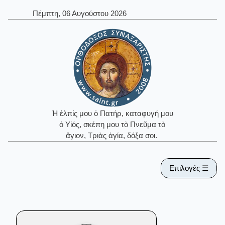
Πέμπτη, 06 Αυγούστου 2026
Ἡ ἐλπίς μου ὁ Πατήρ, καταφυγή μου
ὁ Υἱός, σκέπη μου τὸ Πνεῦμα τὸ
ἅγιον, Τριὰς ἁγία, δόξα σοι.
Επιλογές ☰