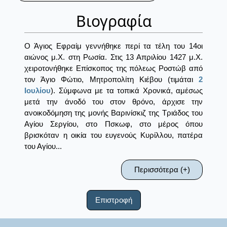
Βιογραφία
Ο Άγιος Εφραίμ γεννήθηκε περί τα τέλη του 14οι
αιώνος μ.Χ. στη Ρωσία. Στις 13 Απριλίου 1427 μ.Χ.
χειροτονήθηκε Επίσκοπος της πόλεως Ροστώβ από
τον Άγιο Φώτιο, Μητροπολίτη Κιέβου (τιμάται
2
Ιουλίου
). Σύμφωνα με τα τοπικά Χρονικά, αμέσως
μετά την άνοδό του στον θρόνο, άρχισε την
ανοικοδόμηση της μονής Βαρινίσκιζ της Τριάδος του
Αγίου Σεργίου, στο Πσκωφ, στο μέρος όπου
βρισκόταν η οικία του ευγενούς Κυρίλλου, πατέρα
του Αγίου...
Περισσότερα (+)
Επιστροφή