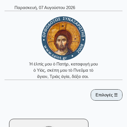
Παρασκευή, 07 Αυγούστου 2026
Ἡ ἐλπίς μου ὁ Πατήρ, καταφυγή μου
ὁ Υἱός, σκέπη μου τὸ Πνεῦμα τὸ
ἅγιον, Τριὰς ἁγία, δόξα σοι.
Επιλογές ☰