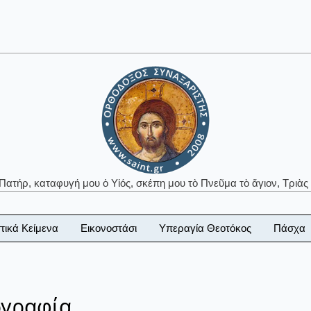
 Πατήρ, καταφυγή μου ὁ Υἱός, σκέπη μου τὸ Πνεῦμα τὸ ἅγιον, Τριὰς 
τικά Κείμενα
Εικονοστάσι
Υπεραγία Θεοτόκος
Πάσχα
ογραφία