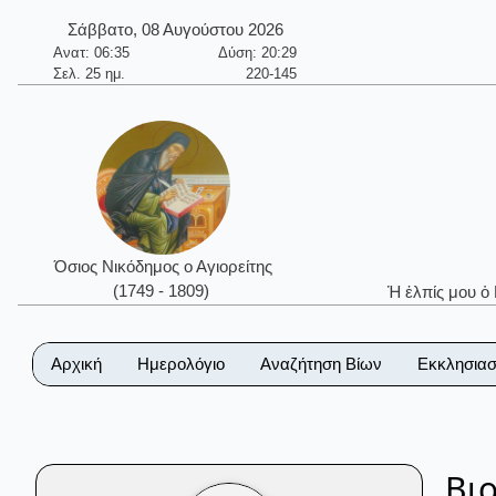
Σάββατο, 08 Αυγούστου 2026
Ανατ: 06:35
Δύση: 20:29
Σελ. 25 ημ.
220-145
Όσιος Νικόδημος ο Αγιορείτης
(1749 - 1809)
Ἡ ἐλπίς μου ὁ
Αρχική
Ημερολόγιο
Αναζήτηση Βίων
Εκκλησιασ
Βι