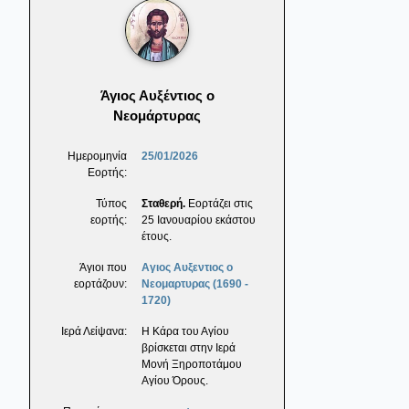
Άγιος Αυξέντιος ο
Νεομάρτυρας
Ημερομηνία
25/01/2026
Εορτής:
Τύπος
Σταθερή.
Εορτάζει στις
εορτής:
25 Ιανουαρίου εκάστου
έτους.
Άγιοι που
Αγιος Αυξεντιος ο
εορτάζουν:
Νεομαρτυρας (1690 -
1720)
Ιερά Λείψανα:
Η Κάρα του Αγίου
βρίσκεται στην Ιερά
Μονή Ξηροποτάμου
Αγίου Όρους.