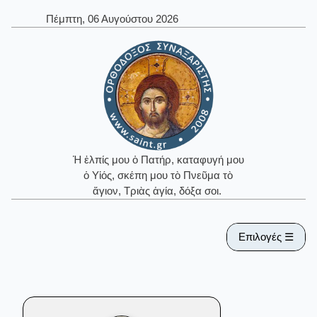
Πέμπτη, 06 Αυγούστου 2026
Ἡ ἐλπίς μου ὁ Πατήρ, καταφυγή μου
ὁ Υἱός, σκέπη μου τὸ Πνεῦμα τὸ
ἅγιον, Τριὰς ἁγία, δόξα σοι.
Επιλογές ☰