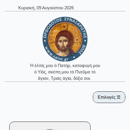
Κυριακή, 09 Αυγούστου 2026
Ἡ ἐλπίς μου ὁ Πατήρ, καταφυγή μου
ὁ Υἱός, σκέπη μου τὸ Πνεῦμα τὸ
ἅγιον, Τριὰς ἁγία, δόξα σοι.
Επιλογές ☰