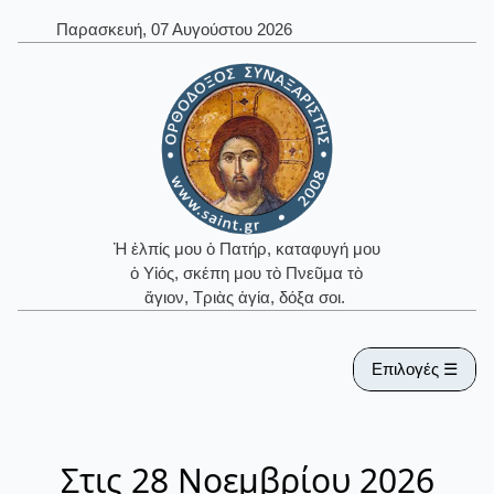
Παρασκευή, 07 Αυγούστου 2026
Ἡ ἐλπίς μου ὁ Πατήρ, καταφυγή μου
ὁ Υἱός, σκέπη μου τὸ Πνεῦμα τὸ
ἅγιον, Τριὰς ἁγία, δόξα σοι.
Επιλογές ☰
Στις 28 Νοεμβρίου 2026