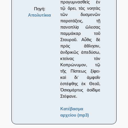
προγυμνασθεὶς ἐν
τῷ ὄρει, τὰς νοητὰς
Πηγή:
τῶν δυσμενῶν
Απολυτίκια
παρατάξεις, τῇ
πανοπλίᾳ ὤλεσας
παμμάκαρ τοῦ
Σταυροῦ. Αὖθις δὲ
πρὸς ἄθλησιν,
ἀνδρικῶς ἀπεδύσω,
κτείνας τὸν
Κοπρώνυμον, τῷ
τῆς Πίστεως ξίφει·
καὶ δι᾽ ἀμφοῖν
ἐστέφθης ἐκ Θεοῦ,
Ὁσιομάρτυς ἀοίδιμε
Στέφανε.
Κατέβασμα
αρχείου (mp3)