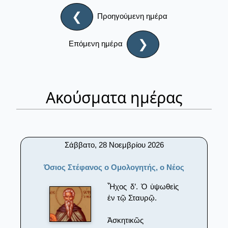
❮
Προηγούμενη ημέρα
❯
Επόμενη ημέρα
Ακούσματα ημέρας
Σάββατο, 28 Νοεμβρίου 2026
Όσιος Στέφανος ο Ομολογητής, ο Νέος
Ἦχος δ’. Ὁ ὑψωθεὶς
ἐν τῷ Σταυρῷ.
Ἀσκητικῶς