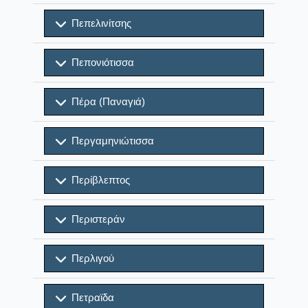
Πεπελινίτσης
Πεπονιότισσα
Πέρα (Παναγιά)
Περγαμηνιώτισσα
Περίβλεπτος
Περιστεράν
Περλιγού
Πετραϊδα