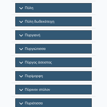
Πύλη
Πύλη δωδεκάτειχη
Πυργιανή
Πυργιώτισσα
Πύργος άσειστος
Πυρίμορφη
Πύρινον στύλον
Πυριότισσα