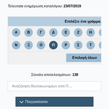
Τελευταία ενημέρωση καταλόγου:
23/07/2019
Επιλέξτε ένα γράμμα....
Α
Β
Γ
Δ
Ε
Ζ
Η
Θ
Ν
Ξ
Ο
Π
Ρ
Σ
Τ
Υ
Επιλογή όλων
Σύνολο αποτελεσμάτων:
138
Παγγαιότισσα