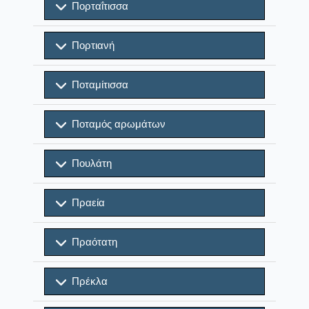
Πορταΐτισσα
Πορτιανή
Ποταμίτισσα
Ποταμός αρωμάτων
Πουλάτη
Πραεία
Πραότατη
Πρέκλα