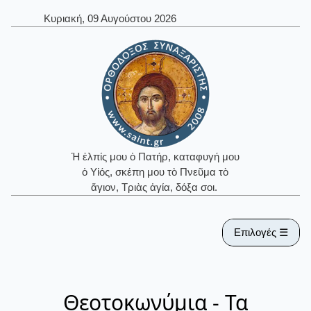
Κυριακή, 09 Αυγούστου 2026
Ἡ ἐλπίς μου ὁ Πατήρ, καταφυγή μου
ὁ Υἱός, σκέπη μου τὸ Πνεῦμα τὸ
ἅγιον, Τριὰς ἁγία, δόξα σοι.
Επιλογές ☰
Θεοτοκωνύμια - Τα