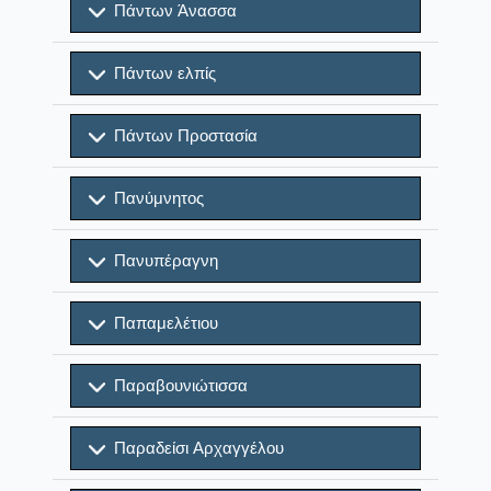
Πάντων Άνασσα
Πάντων ελπίς
Πάντων Προστασία
Πανύμνητος
Πανυπέραγνη
Παπαμελέτιου
Παραβουνιώτισσα
Παραδείσι Αρχαγγέλου