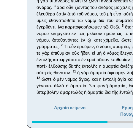
ἡ γὰρ ὕπανδρος γυνὴ τῷ ζῶντι ἀνδρὶ δέδεται ν
3
ἀνδρός.
ἄρα οὖν ζῶντος τοῦ ἀνδρὸς μοιχαλὶς χ
ἐλευθέρα ἐστὶν ἀπὸ τοῦ νόμου, τοῦ μὴ εἶναι αὐτ
ὑμεῖς ἐθανατώθητε τῷ νόμῳ διὰ τοῦ σώματος
5
ἐγερθέντι, ἵνα καρποφορήσωμεν τῷ Θεῷ.
ὅτε 
νόμου ἐνηργεῖτο ἐν τοῖς μέλεσιν ἡμῶν εἰς τ
νόμου, ἀποθανόντες ἐν ᾧ κατειχόμεθα, ὥστε 
7
γράμματος.
Τί οὖν ἐροῦμεν; ὁ νόμος ἁμαρτία; μ
τε γὰρ ἐπιθυμίαν οὐκ ᾔδειν εἰ μὴ ὁ νόμος ἔλεγε
ἐντολῆς κατειργάσατο ἐν ἐμοὶ πᾶσαν ἐπιθυμίαν·
ποτέ· ἐλθούσης δὲ τῆς ἐντολῆς ἡ ἁμαρτία ἀνέζη
11
αὕτη εἰς θάνατον·
ἡ γὰρ ἁμαρτία ἀφορμὴν λαβο
12
ὥστε ὁ μὲν νόμος ἅγιος, καὶ ἡ ἐντολὴ ἁγία κα
γένοιτο· ἀλλὰ ἡ ἁμαρτία, ἵνα φανῇ ἁμαρτία, δ
ὑπερβολὴν ἁμαρτωλὸς ἡ ἁμαρτία διὰ τῆς ἐντολῆ
Αρχαίο κείμενο
Ερμη
Παναγ