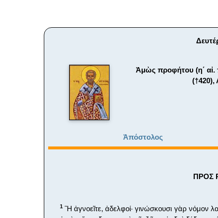
Δευτέρ
Ἀμὼς προφήτου (η΄ αἰ. 
(†420)
Ἀπόστολος
ΠΡΟΣ Ρ
1
Ἢ ἀγνοεῖτε, ἀδελφοί· γινώσκουσι γὰρ νόμον λα