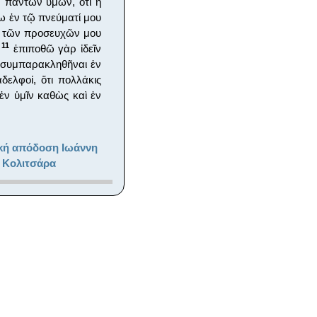
 πάντων ὑμῶν, ὅτι ἡ
ω ἐν τῷ πνεύματί μου
ὶ τῶν προσευχῶν μου
11
.
ἐπιποθῶ γὰρ ἰδεῖν
ι συμπαρακληθῆναι ἐν
ελφοί, ὅτι πολλάκις
ἐν ὑμῖν καθὼς καὶ ἐν
κή απόδοση Ιωάννη
 Κολιτσάρα