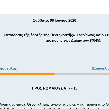
Σάββατο, 06 Ιουνίου 2026
«Ἀπόδοσις τῆς ἑορτῆς τῆς Πεντηκοστῆς». Ἱλαρίωνος ὁσίου τ
τῆς μονῆς τῶν Δαλμάτων (†845).
πόστολος
Εὐαγγέλι
ΠΡΟΣ ΡΩΜΑΙΟΥΣ Α´ 7 - 13
Ρώμῃ ἀγαπητοῖς Θεοῦ, κλητοῖς ἁγίοις· χάρις ὑμῖν καὶ εἰρήνη ἀπὸ
8