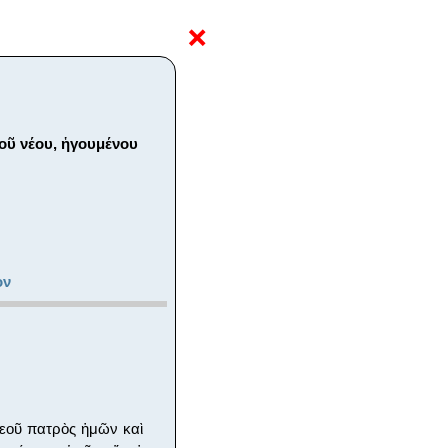
❌
οῦ νέου, ἡγουμένου
ον
 Θεοῦ πατρὸς ἡμῶν καὶ