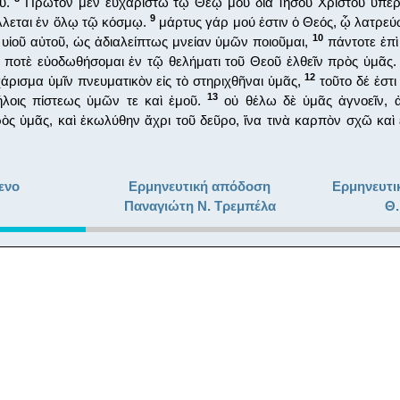
οῦ.
Πρῶτον μὲν εὐχαριστῶ τῷ Θεῷ μου διὰ Ἰησοῦ Χριστοῦ ὑπὲρ
9
λλεται ἐν ὅλῳ τῷ κόσμῳ.
μάρτυς γάρ μού ἐστιν ὁ Θεός, ᾧ λατρεύ
10
 υἱοῦ αὐτοῦ, ὡς ἀδιαλείπτως μνείαν ὑμῶν ποιοῦμαι,
πάντοτε ἐπ
 ποτὲ εὐοδωθήσομαι ἐν τῷ θελήματι τοῦ Θεοῦ ἐλθεῖν πρὸς ὑμᾶς
12
χάρισμα ὑμῖν πνευματικὸν εἰς τὸ στηριχθῆναι ὑμᾶς,
τοῦτο δέ ἐστ
13
ήλοις πίστεως ὑμῶν τε καὶ ἐμοῦ.
οὐ θέλω δὲ ὑμᾶς ἀγνοεῖν, ἀδ
ὸς ὑμᾶς, καὶ ἐκωλύθην ἄχρι τοῦ δεῦρο, ἵνα τινὰ καρπὸν σχῶ καὶ 
ενο
Ερμηνευτική απόδοση
Ερμηνευτι
Παναγιώτη Ν. Τρεμπέλα
Θ.