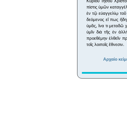
Κυρίου Ἰησοῦ Χριστ
πίστις ὑμῶν καταγγέ
ἐν τῷ εὐαγγελίῳ τοῦ
δεόμενος εἴ πως ἤδη
ὑμᾶς, ἵνα τι μεταδῶ 
ὑμῖν διὰ τῆς ἐν ἀλλ
προεθέμην ἐλθεῖν πρ
τοῖς λοιποῖς ἔθνεσιν.
Αρχαίο κείμ