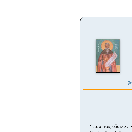
Ἀ
7
πᾶσι τοῖς οὖσιν ἐν 