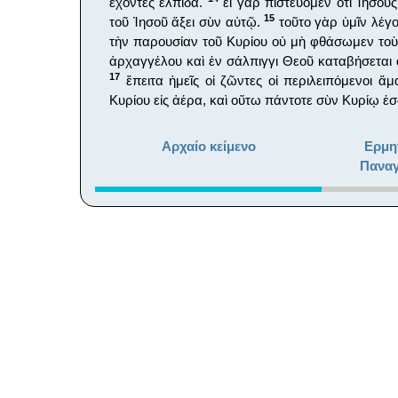
ἔχοντες ἐλπίδα.
εἰ γὰρ πιστεύομεν ὅτι Ἰησοῦς
15
τοῦ Ἰησοῦ ἄξει σὺν αὐτῷ.
τοῦτο γὰρ ὑμῖν λέγομ
τὴν παρουσίαν τοῦ Κυρίου οὐ μὴ φθάσωμεν τοὺ
ἀρχαγγέλου καὶ ἐν σάλπιγγι Θεοῦ καταβήσεται 
17
ἔπειτα ἡμεῖς οἱ ζῶντες οἱ περιλειπόμενοι ἅ
Κυρίου εἰς ἀέρα, καὶ οὕτω πάντοτε σὺν Κυρίῳ ἐ
Αρχαίο κείμενο
Ερμη
Παναγ