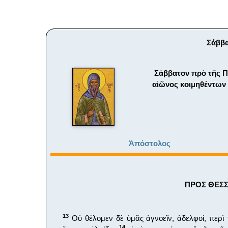
Σάββα
Σάββατον πρὸ τῆς Π
αἰῶνος κοιμηθέντων 
Ἀπόστολος
ΠΡΟΣ ΘΕΣΣΑ
13
Οὐ θέλομεν δὲ ὑμᾶς ἀγνοεῖν, ἀδελφοί, περὶ 
14