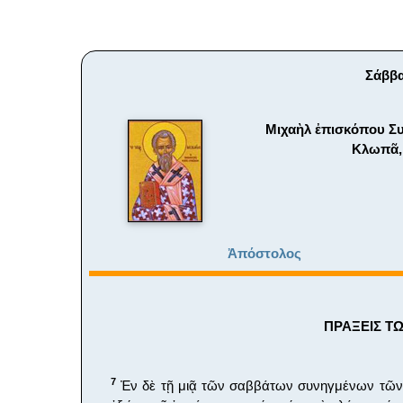
Σάββα
Μιχαὴλ ἐπισκόπου Συ
Κλωπᾶ, 
Ἀπόστολος
ΠΡΑΞΕΙΣ ΤΩ
7
Ἐν δὲ τῇ μιᾷ τῶν σαββάτων συνηγμένων τῶν μ