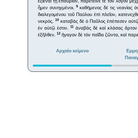
ἐξιέναι τῇ ἐπαύριον, παρέτεινέ τε τὸν λόγον μέχ
9
ἦμεν συνηγμένοι.
καθήμενος δέ τις νεανίας ὀ
διαλεγομένου τοῦ Παύλου ἐπὶ πλεῖον, κατενεχθ
10
νεκρός.
καταβὰς δὲ ὁ Παῦλος ἐπέπεσεν αὐτῷ
11
ἐν αὐτῷ ἐστιν.
ἀναβὰς δὲ καὶ κλάσας ἄρτον κ
12
ἐξῆλθεν.
ἤγαγον δὲ τὸν παῖδα ζῶντα, καὶ παρ
Αρχαίο κείμενο
Ερμη
Παναγ