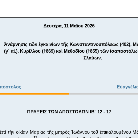
Δευτέρα, 11 Μαΐου 2026
Ἀνάμνησις τῶν ἐγκαινίων τῆς Κωνσταντινουπόλεως (402), Μ
(γ΄ αἰ.). Κυρίλλου (†869) καὶ Μεθοδίου (†855) τῶν ἰσαποστό
Σλαύων.
πόστολος
Εὐαγγέλι
ΠΡΑΞΕΙΣ ΤΩΝ ΑΠΟΣΤΟΛΩΝ ΙΒ´ 12 - 17
ἐπὶ τὴν οἰκίαν Μαρίας τῆς μητρὸς Ἰωάννου τοῦ ἐπικαλουμένου Μ
13