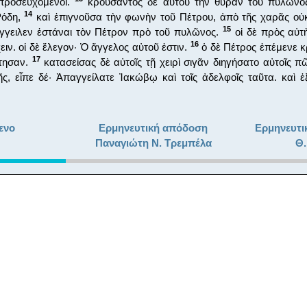
 προσευχόμενοι.
κρούσαντος δὲ αὐτοῦ τὴν θύραν τοῦ πυλῶνος
14
Ρόδη,
καὶ ἐπιγνοῦσα τὴν φωνὴν τοῦ Πέτρου, ἀπὸ τῆς χαρᾶς οὐκ
15
γγειλεν ἑστάναι τὸν Πέτρον πρὸ τοῦ πυλῶνος.
οἱ δὲ πρὸς αὐτὴ
16
ειν. οἱ δὲ ἔλεγον· Ὁ ἄγγελος αὐτοῦ ἐστιν.
ὁ δὲ Πέτρος ἐπέμενε κ
17
στησαν.
κατασείσας δὲ αὐτοῖς τῇ χειρὶ σιγᾶν διηγήσατο αὐτοῖς π
ς, εἶπε δέ· Ἀπαγγείλατε Ἰακώβῳ καὶ τοῖς ἀδελφοῖς ταῦτα. καὶ 
ενο
Ερμηνευτική απόδοση
Ερμηνευτι
Παναγιώτη Ν. Τρεμπέλα
Θ.