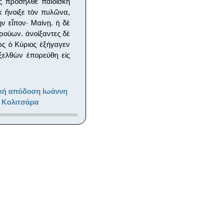
 προσῆλθε παιδίσκη
 ἤνοιξε τὸν πυλῶνα,
ν εἶπον· Μαίνῃ. ἡ δὲ
ρούων. ἀνοίξαντες δὲ
ῶς ὁ Κύριος ἐξήγαγεν
ἐξελθὼν ἐπορεύθη εἰς
κή απόδοση Ιωάννη
 Κολιτσάρα