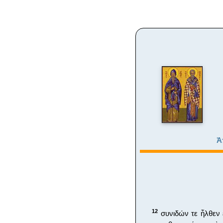
Ἀ
12
συνιδών τε ἦλθεν 