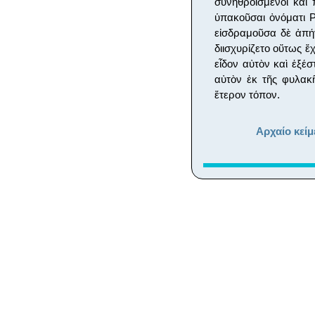
συνηθροισμένοι καὶ
ὑπακοῦσαι ὀνόματι 
εἰσδραμοῦσα δὲ ἀπή
διισχυρίζετο οὕτως ἔχ
εἶδον αὐτὸν καὶ ἐξέ
αὐτὸν ἐκ τῆς φυλακῆ
ἕτερον τόπον.
Αρχαίο κείμ