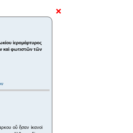
❌
ωκίου ἱερομάρτυρος
λων καὶ φωτιστῶν τῶν
ον
άρκου οὗ ἦσαν ἱκανοὶ