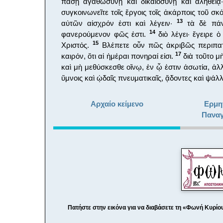
πάσῃ ἀγαθωσύνῃ καὶ δικαιοσύνῃ καὶ ἀληθεί
συγκοινωνεῖτε τοῖς ἔργοις τοῖς ἀκάρποις τοῦ σκ
13
αὐτῶν αἰσχρόν ἐστι καὶ λέγειν·
τὰ δὲ πάν
14
φανερούμενον φῶς ἐστι.
διὸ λέγει· ἔγειρε 
15
Χριστός.
Βλέπετε οὖν πῶς ἀκριβῶς περιπατε
17
καιρόν, ὅτι αἱ ἡμέραι πονηραί εἰσι.
διὰ τοῦτο μὴ
καὶ μὴ μεθύσκεσθε οἴνῳ, ἐν ᾧ ἐστιν ἀσωτία, ἀ
ὕμνοις καὶ ᾠδαῖς πνευματικαῖς, ᾄδοντες καὶ ψάλ
Αρχαίο κείμενο
Ερμη
Παναγ
Πατήστε στην εικόνα για να διαβάσετε τη «Φωνή Κυρίου