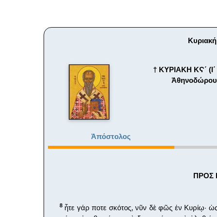
Κυριακή
† ΚΥΡΙΑΚΗ ΚϚ΄ (Ι
Ἀθηνοδώρου 
Ἀπόστολος
ΠΡΟΣ Ε
8
ἦτε γάρ ποτε σκότος, νῦν δὲ φῶς ἐν Κυρίῳ· ὡ