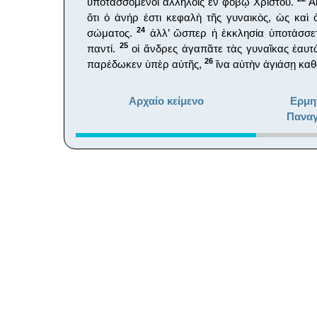
ὑποτασσόμενοι ἀλλήλοις ἐν φόβῳ Χριστοῦ.
Αἱ
ὅτι ὁ ἀνήρ ἐστι κεφαλὴ τῆς γυναικὸς, ὡς καὶ 
24
σώματος.
ἀλλ’ ὥσπερ ἡ ἐκκλησία ὑποτάσσεται
25
παντί.
οἱ ἄνδρες ἀγαπᾶτε τὰς γυναῖκας ἑαυτ
26
παρέδωκεν ὑπὲρ αὐτῆς,
ἵνα αὐτὴν ἁγιάσῃ καθ
Αρχαίο κείμενο
Ερμη
Παναγ