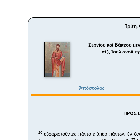
Τρίτη,
Σεργίου καὶ Βάκχου με
αἰ.), Ἰουλιανοῦ 
Ἀπόστολος
ΠΡΟΣ Ε
20
εὐχαριστοῦντες πάντοτε ὑπὲρ πάντων ἐν ὀν
22